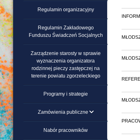
Regulamin organizacyjny
Domy Pomocy Społecznej
INFORM
Regulamin Zakładowego
Powiatowe Ośrodki Wsparcia
Funduszu Świadczeń Socjalnych
MŁODSZ
Warsztaty Terapii Zajęciowej
Zarządzenie starosty w sprawie
MŁODSZ
wyznaczenia organizatora
Ośrodek Interwencji
rodzinnej pieczy zastępczej na
Kryzysowej
terenie powiatu zgorzeleckiego
REFERE
Programy i strategie
MŁODSZ
Zamówienia publiczne
PRACO
poniżej 130 000 zł
Nabór pracowników