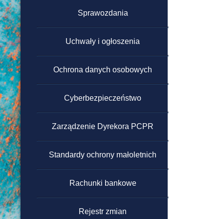
powyżej 130 000 zł
Sprawozdania
Regulamin zamówień
Uchwały i ogłoszenia
publicznych poniżej 130 000
zł
Ochrona danych osobowych
Cyberbezpieczeństwo
Zarządzenie Dyrekora PCPR
Standardy ochrony małoletnich
Rachunki bankowe
Rejestr zmian