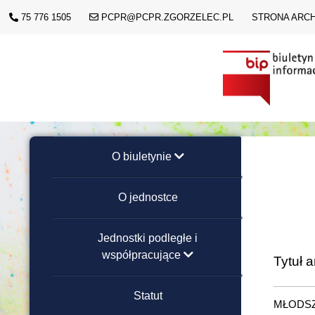
75 776 1505
PCPR@PCPR.ZGORZELEC.PL
STRONA ARC
O biuletynie
Instrukcja obsługi
O jednostce
Redakcja strony
Jednostki podległe i
współpracujące
Tytuł a
Placówki Opiekuńczo-
Statut
MŁODSZ
Wychowawcze