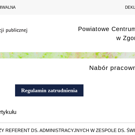
HIWALNA
DEK
Powiatowe Centru
w Zgo
Nabór pracow
Regulamin zatrudnienia
rtykułu
Y REFERENT DS. ADMINISTRACYJNYCH W ZESPOLE DS. ŚW