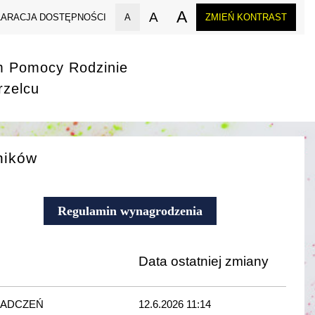
A
A
LARACJA DOSTĘPNOŚCI
A
ZMIEŃ KONTRAST
m Pomocy Rodzinie
rzelcu
ników
Regulamin wynagrodzenia
Data ostatniej zmiany
IADCZEŃ
12.6.2026 11:14