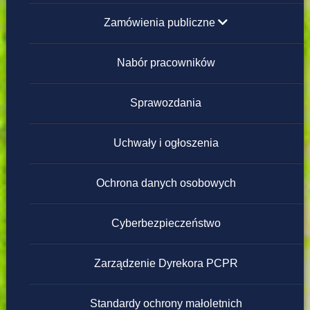
Zamówienia publiczne
poniżej 130 000 zł
Nabór pracowników
powyżej 130 000 zł
Sprawozdania
Regulamin zamówień publicznych poniżej
Uchwały i ogłoszenia
130 000 zł
Ochrona danych osobowych
Cyberbezpieczeństwo
Zarządzenie Dyrekora PCPR
Standardy ochrony małoletnich