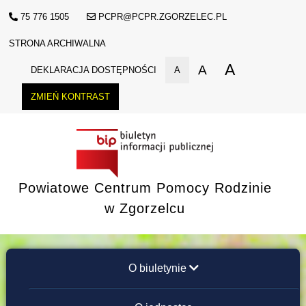
75 776 1505
PCPR@PCPR.ZGORZELEC.PL
STRONA ARCHIWALNA
A
A
DEKLARACJA DOSTĘPNOŚCI
A
ZMIEŃ KONTRAST
Powiatowe Centrum Pomocy Rodzinie
w Zgorzelcu
O biuletynie