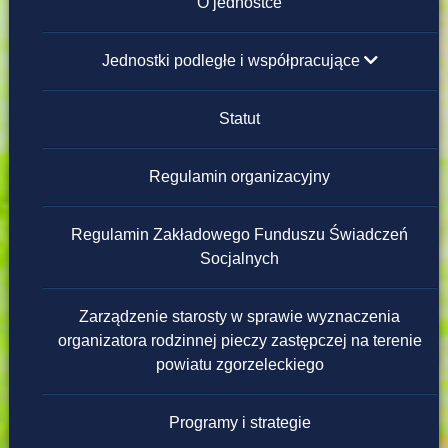
Instrukcja obsługi
O jednostce
Redakcja strony
Jednostki podległe i współpracujące
Placówki Opiekuńczo-Wychowawcze
Statut
Domy Pomocy Społecznej
Regulamin organizacyjny
Powiatowe Ośrodki Wsparcia
Regulamin Zakładowego Funduszu Świadczeń
Socjalnych
Warsztaty Terapii Zajęciowej
Zarządzenie starosty w sprawie wyznaczenia
Ośrodek Interwencji Kryzysowej
organizatora rodzinnej pieczy zastępczej na terenie
powiatu zgorzeleckiego
Programy i strategie