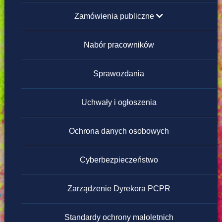
Zamówienia publiczne
poniżej 130 000 zł
Nabór pracowników
powyżej 130 000 zł
Sprawozdania
Regulamin zamówień publicznych poniżej
Uchwały i ogłoszenia
130 000 zł
Ochrona danych osobowych
Cyberbezpieczeństwo
Zarządzenie Dyrekora PCPR
Standardy ochrony małoletnich