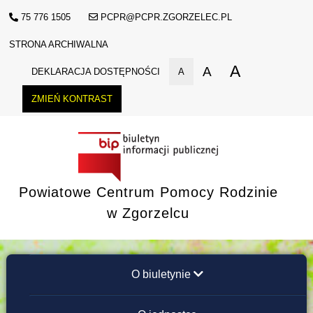
75 776 1505
PCPR@PCPR.ZGORZELEC.PL
STRONA ARCHIWALNA
A
A
DEKLARACJA DOSTĘPNOŚCI
A
ZMIEŃ KONTRAST
Powiatowe Centrum Pomocy Rodzinie
w Zgorzelcu
O biuletynie