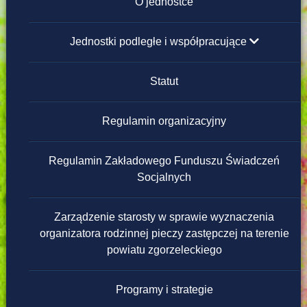
Instrukcja obsługi
O jednostce
Redakcja strony
Jednostki podległe i współpracujące
Placówki Opiekuńczo-Wychowawcze
Statut
Domy Pomocy Społecznej
Regulamin organizacyjny
Powiatowe Ośrodki Wsparcia
Regulamin Zakładowego Funduszu Świadczeń
Socjalnych
Warsztaty Terapii Zajęciowej
Zarządzenie starosty w sprawie wyznaczenia
Ośrodek Interwencji Kryzysowej
organizatora rodzinnej pieczy zastępczej na terenie
powiatu zgorzeleckiego
Programy i strategie