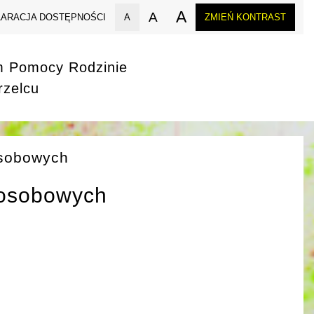
A
A
LARACJA DOSTĘPNOŚCI
A
ZMIEŃ KONTRAST
m Pomocy Rodzinie
rzelcu
sobowych
 osobowych