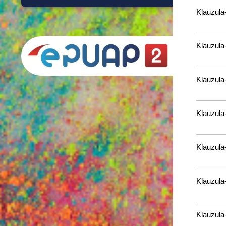
Klauzula
Klauzula
Klauzul
Klauzula
Klauzul
Klauzula
Klauzul