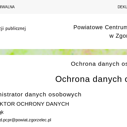
HIWALNA
DEK
Powiatowe Centru
w Zgo
Ochrona danych o
Ochrona danych
nistrator danych osobowych
EKTOR OCHRONY DANYCH
ąk
od.pcpr@powiat.zgorzelec.pl