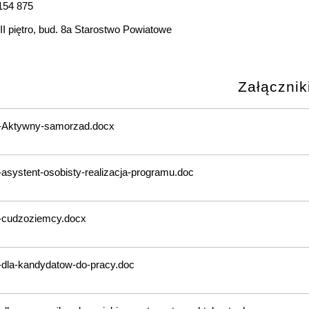
 154 875
II piętro, bud. 8a Starostwo Powiatowe
Załącznik
a-Aktywny-samorzad.docx
-asystent-osobisty-realizacja-programu.doc
a-cudzoziemcy.docx
-dla-kandydatow-do-pracy.doc