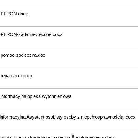
e-PFRON.docx
e-PFRON-zadania-zlecone.docx
e-pomoc-spoleczna.doc
-repatrianci.docx
 informacyjna opieka wytchnieniowa
 informacyjna Asystent osobisty osoby z niepełnosprawnością..docx
 osoby starsze koordynacja opieki dÅugoterminowej.docx