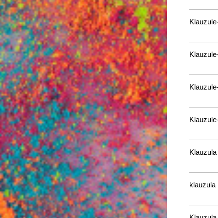
Klauzul
Klauzul
Klauzul
Klauzule
Klauzula
klauzula
Klauzula