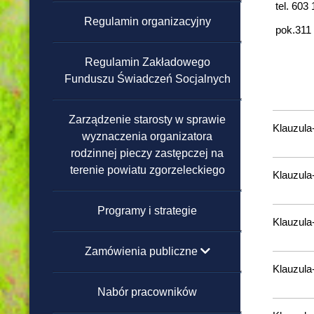
tel. 603
Regulamin organizacyjny
Domy Pomocy Społecznej
pok.311 
Regulamin Zakładowego
Powiatowe Ośrodki Wsparcia
Funduszu Świadczeń Socjalnych
Warsztaty Terapii Zajęciowej
Zarządzenie starosty w sprawie
Klauzul
wyznaczenia organizatora
Ośrodek Interwencji
rodzinnej pieczy zastępczej na
Kryzysowej
terenie powiatu zgorzeleckiego
Klauzula
Programy i strategie
Klauzul
Zamówienia publiczne
Klauzula
poniżej 130 000 zł
Nabór pracowników