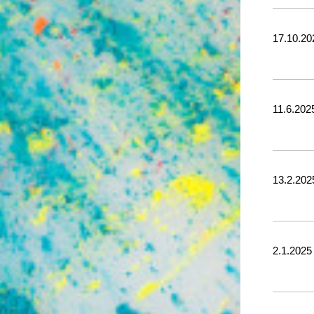
17.10.20
11.6.202
13.2.202
2.1.2025