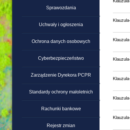
Klauzula
powyżej 130 000 zł
Sprawozdania
Klauzul
Regulamin zamówień
Uchwały i ogłoszenia
publicznych poniżej 130 000
zł
Klauzula
Ochrona danych osobowych
Cyberbezpieczeństwo
Klauzula
Zarządzenie Dyrekora PCPR
Klauzula
Standardy ochrony małoletnich
Klauzula
Rachunki bankowe
Klauzula
Rejestr zmian