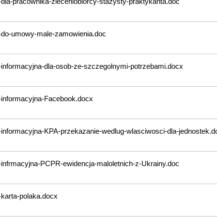
-dla-pracownika-zleceniobiorcy-stazysty-praktykanta.doc
a-do-umowy-male-zamowienia.doc
-informacyjna-dla-osob-ze-szczegolnymi-potrzebami.docx
-informacyjna-Facebook.docx
-informacyjna-KPA-przekazanie-wedlug-wlasciwosci-dla-jednostek.d
-infrmacyjna-PCPR-ewidencja-maloletnich-z-Ukrainy.doc
-karta-polaka.docx