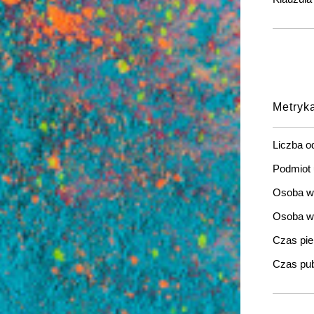
Metryk
Liczba o
Podmiot 
Osoba wp
Osoba wy
Czas pier
Czas pub