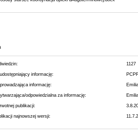
a
dwiedzin:
1127
udostępniający informację:
PCPR
rowadzająca informację:
Emili
twarzająca/odpowiedzialna za informację:
Emili
wotnej publikacji:
3.8.2
likacji najnowszej wersji:
11.7.