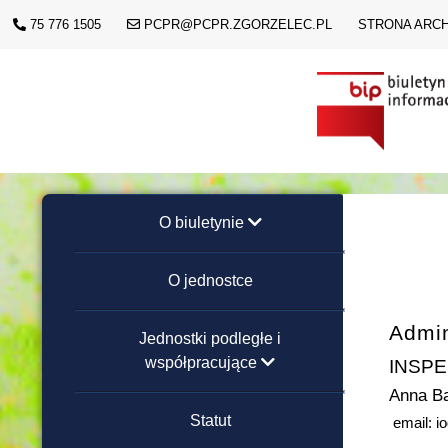
75 776 1505
PCPR@PCPR.ZGORZELEC.PL
STRONA ARC
O biuletynie
Instrukcja obsługi
O jednostce
Redakcja strony
Admi
Jednostki podległe i
współpracujące
INSP
Anna B
Placówki Opiekuńczo-
Statut
email: i
Wychowawcze