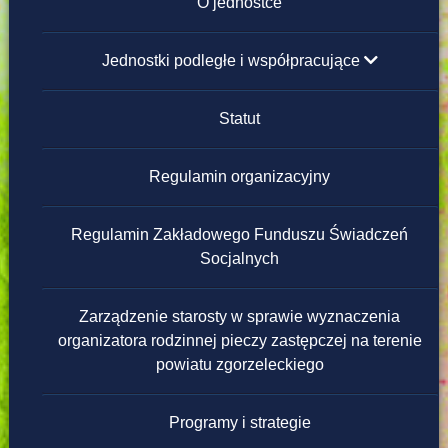
Instrukcja obsługi
O jednostce
Redakcja strony
Jednostki podległe i współpracujące
Placówki Opiekuńczo-Wychowawcze
Statut
Domy Pomocy Społecznej
Regulamin organizacyjny
Powiatowe Ośrodki Wsparcia
Regulamin Zakładowego Funduszu Świadczeń
Socjalnych
Warsztaty Terapii Zajęciowej
Zarządzenie starosty w sprawie wyznaczenia
Ośrodek Interwencji Kryzysowej
organizatora rodzinnej pieczy zastępczej na terenie
powiatu zgorzeleckiego
Programy i strategie