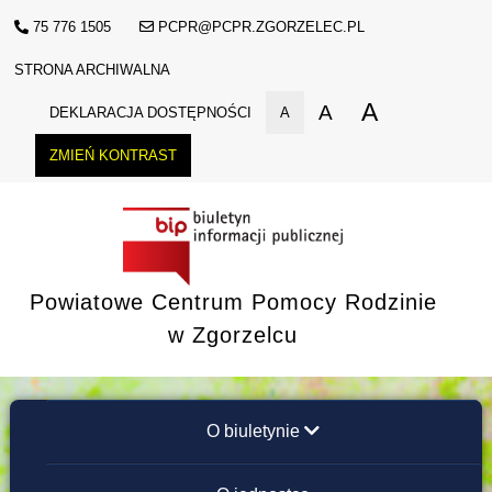
75 776 1505
PCPR@PCPR.ZGORZELEC.PL
STRONA ARCHIWALNA
A
A
DEKLARACJA DOSTĘPNOŚCI
A
ZMIEŃ KONTRAST
Powiatowe Centrum Pomocy Rodzinie
w Zgorzelcu
O biuletynie