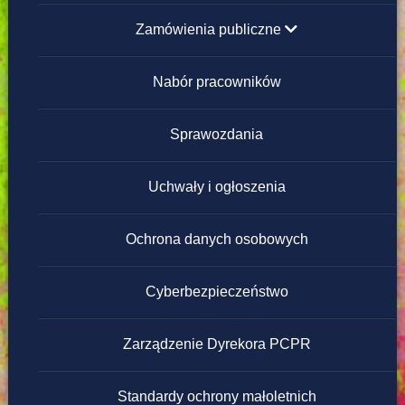
Zamówienia publiczne
poniżej 130 000 zł
Nabór pracowników
powyżej 130 000 zł
Sprawozdania
Regulamin zamówień publicznych poniżej
Uchwały i ogłoszenia
130 000 zł
Ochrona danych osobowych
Cyberbezpieczeństwo
Zarządzenie Dyrekora PCPR
Standardy ochrony małoletnich