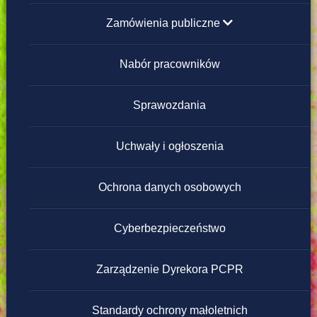
Zamówienia publiczne
poniżej 130 000 zł
Nabór pracowników
powyżej 130 000 zł
Sprawozdania
Regulamin zamówień publicznych poniżej
Uchwały i ogłoszenia
130 000 zł
Ochrona danych osobowych
Cyberbezpieczeństwo
Zarządzenie Dyrekora PCPR
Standardy ochrony małoletnich