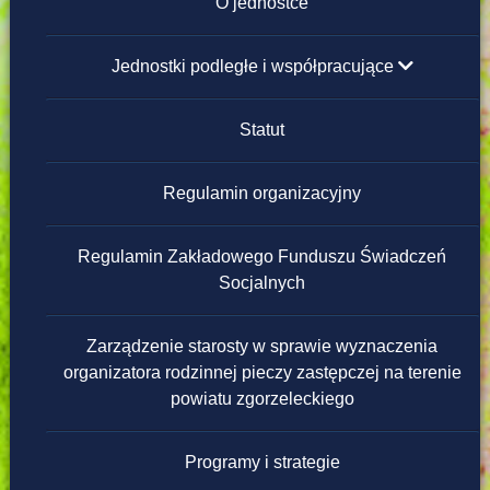
Instrukcja obsługi
O jednostce
Redakcja strony
Jednostki podległe i współpracujące
Placówki Opiekuńczo-Wychowawcze
Statut
Domy Pomocy Społecznej
Regulamin organizacyjny
Powiatowe Ośrodki Wsparcia
Regulamin Zakładowego Funduszu Świadczeń
Socjalnych
Warsztaty Terapii Zajęciowej
Zarządzenie starosty w sprawie wyznaczenia
Ośrodek Interwencji Kryzysowej
organizatora rodzinnej pieczy zastępczej na terenie
powiatu zgorzeleckiego
Programy i strategie