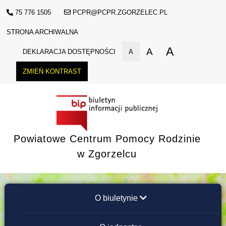
75 776 1505
PCPR@PCPR.ZGORZELEC.PL
STRONA ARCHIWALNA
A
A
DEKLARACJA DOSTĘPNOŚCI
A
ZMIEŃ KONTRAST
Powiatowe Centrum Pomocy Rodzinie
w Zgorzelcu
O biuletynie