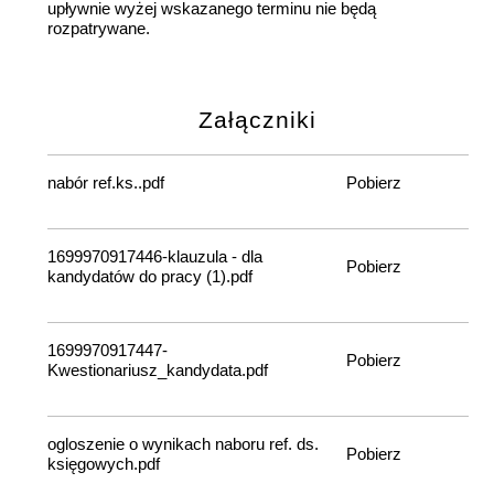
upływnie wyżej wskazanego terminu nie będą
rozpatrywane.
Załączniki
nabór ref.ks..pdf
Pobierz
1699970917446-klauzula - dla
Pobierz
kandydatów do pracy (1).pdf
1699970917447-
Pobierz
Kwestionariusz_kandydata.pdf
ogloszenie o wynikach naboru ref. ds.
Pobierz
księgowych.pdf