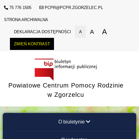
75 776 1505
PCPR@PCPR.ZGORZELEC.PL
STRONA ARCHIWALNA
A
A
DEKLARACJA DOSTĘPNOŚCI
A
ZMIEŃ KONTRAST
Powiatowe Centrum Pomocy Rodzinie
w Zgorzelcu
O biuletynie