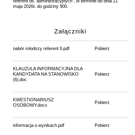
referent ds. administracyjnych”, w terminie do dnia 21
maja 2026r. do godziny 900.
Załączniki
nabór młodszy referent II.pdf
Pobierz
KLAUZULA INFORMACYJNA DLA
KANDYDATA NA STANOWISKO
Pobierz
(6).doc
KWESTIONARIUSZ
Pobierz
OSOBOWY.docx
informacja o wynikach.pdf
Pobierz