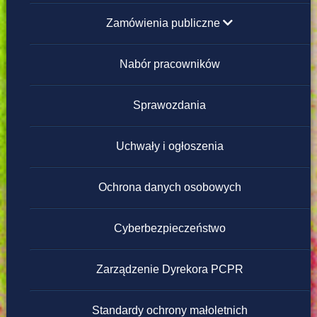
Zamówienia publiczne
poniżej 130 000 zł
Nabór pracowników
powyżej 130 000 zł
Sprawozdania
Regulamin zamówień publicznych poniżej
Uchwały i ogłoszenia
130 000 zł
Ochrona danych osobowych
Cyberbezpieczeństwo
Zarządzenie Dyrekora PCPR
Standardy ochrony małoletnich