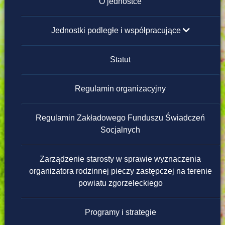
Instrukcja obsługi
O jednostce
Redakcja strony
Jednostki podległe i współpracujące
Placówki Opiekuńczo-Wychowawcze
Statut
Domy Pomocy Społecznej
Regulamin organizacyjny
Powiatowe Ośrodki Wsparcia
Regulamin Zakładowego Funduszu Świadczeń
Socjalnych
Warsztaty Terapii Zajęciowej
Zarządzenie starosty w sprawie wyznaczenia
Ośrodek Interwencji Kryzysowej
organizatora rodzinnej pieczy zastępczej na terenie
powiatu zgorzeleckiego
Programy i strategie