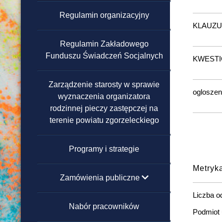
Regulamin organizacyjny
Domy Pomocy Społecznej
KLAUZU
Regulamin Zakładowego
Powiatowe Ośrodki Wsparcia
Funduszu Świadczeń Socjalnych
KWESTI
Warsztaty Terapii Zajęciowej
Zarządzenie starosty w sprawie
ogloszeni
wyznaczenia organizatora
Ośrodek Interwencji
rodzinnej pieczy zastępczej na
Kryzysowej
terenie powiatu zgorzeleckiego
Programy i strategie
Metryk
Zamówienia publiczne
Liczba o
poniżej 130 000 zł
Nabór pracowników
Podmiot 