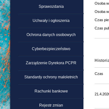
Osoba wp
powyżej 130 000 zł
Sprawozdania
Osoba wy
Regulamin zamówień
Czas pier
Uchwały i ogłoszenia
publicznych poniżej 130 000
zł
Czas pub
Ochrona danych osobowych
Cyberbezpieczeństwo
Histori
Zarządzenie Dyrekora PCPR
Czas
Standardy ochrony małoletnich
Rachunki bankowe
21.4.202
Rejestr zmian