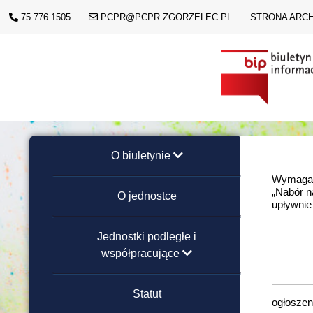
75 776 1505
PCPR@PCPR.ZGORZELEC.PL
STRONA ARC
O biuletynie
Wymagane
„Nabór n
Instrukcja obsługi
O jednostce
upływnie
Redakcja strony
Jednostki podległe i
współpracujące
Placówki Opiekuńczo-
Statut
ogłoszeni
Wychowawcze