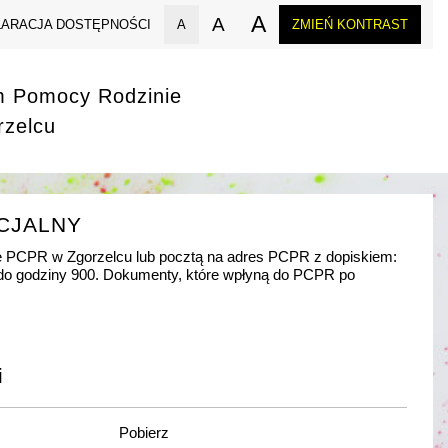
A
A
LARACJA DOSTĘPNOŚCI
A
ZMIEŃ KONTRAST
m Pomocy Rodzinie
rzelcu
CJALNY
e PCPR w Zgorzelcu lub pocztą na adres PCPR z dopiskiem:
. do godziny 900. Dokumenty, które wpłyną do PCPR po
i
Pobierz