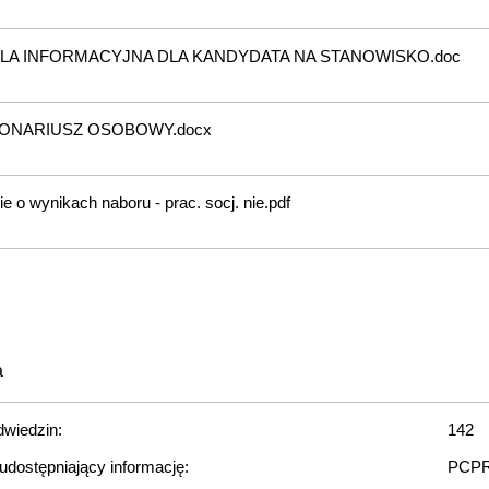
LA INFORMACYJNA DLA KANDYDATA NA STANOWISKO.doc
ONARIUSZ OSOBOWY.docx
e o wynikach naboru - prac. socj. nie.pdf
a
dwiedzin:
142
udostępniający informację:
PCPR