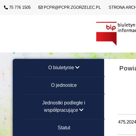
75 776 1505
PCPR@PCPR.ZGORZELEC.PL
STRONA ARC
Powi
O biuletynie
Instrukcja obsługi
O jednostce
Redakcja strony
Jednostki podległe i
współpracujące
475.2024
Placówki Opiekuńczo-
Statut
Wychowawcze