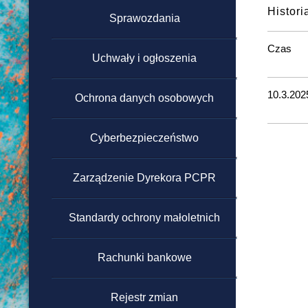
Histori
powyżej 130 000 zł
Sprawozdania
Regulamin zamówień
Czas
Uchwały i ogłoszenia
publicznych poniżej 130 000
zł
10.3.202
Ochrona danych osobowych
Cyberbezpieczeństwo
Zarządzenie Dyrekora PCPR
Standardy ochrony małoletnich
Rachunki bankowe
Rejestr zmian