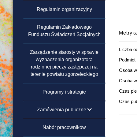
Regulamin organizacyjny
Domy Pomocy Społecznej
Regulamin Zakładowego
Powiatowe Ośrodki Wsparcia
Metryk
Funduszu Świadczeń Socjalnych
Warsztaty Terapii Zajęciowej
Liczba o
Zarządzenie starosty w sprawie
wyznaczenia organizatora
Podmiot 
Ośrodek Interwencji
rodzinnej pieczy zastępczej na
Kryzysowej
Osoba wp
terenie powiatu zgorzeleckiego
Osoba wy
Czas pier
Programy i strategie
Czas pub
Zamówienia publiczne
poniżej 130 000 zł
Nabór pracowników