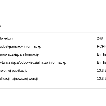
a
dwiedzin:
248
udostępniający informację:
PCPR
rowadzająca informację:
Emili
twarzająca/odpowiedzialna za informację:
Emili
wotnej publikacji:
10.3.
likacji najnowszej wersji:
10.3.