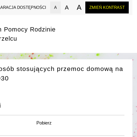
A
A
LARACJA DOSTĘPNOŚCI
A
ZMIEŃ KONTRAST
m Pomocy Rodzinie
rzelcu
 osób stosujących przemoc domową na
030
i
Pobierz