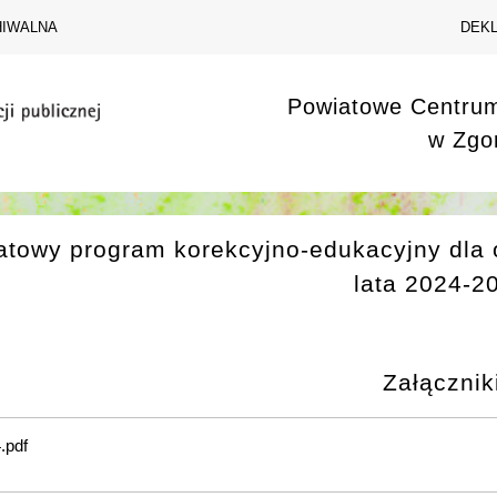
HIWALNA
DEK
Powiatowe Centru
w Zgo
atowy program korekcyjno-edukacyjny dla
lata 2024-2
Załącznik
.pdf