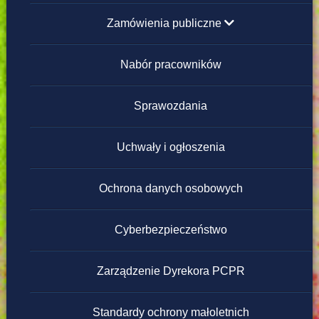
Zamówienia publiczne
poniżej 130 000 zł
Nabór pracowników
powyżej 130 000 zł
Sprawozdania
Regulamin zamówień publicznych poniżej
Uchwały i ogłoszenia
130 000 zł
Ochrona danych osobowych
Cyberbezpieczeństwo
Zarządzenie Dyrekora PCPR
Standardy ochrony małoletnich