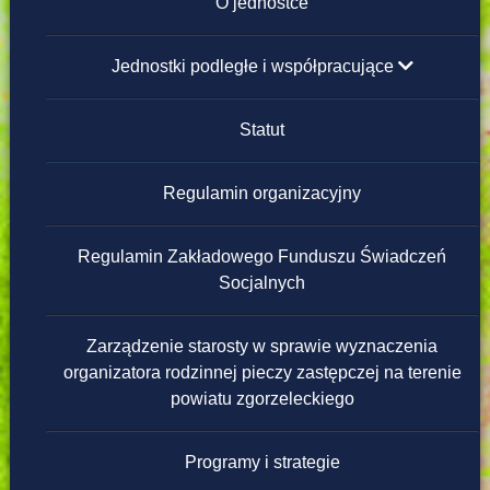
Instrukcja obsługi
O jednostce
Redakcja strony
Jednostki podległe i współpracujące
Placówki Opiekuńczo-Wychowawcze
Statut
Domy Pomocy Społecznej
Regulamin organizacyjny
Powiatowe Ośrodki Wsparcia
Regulamin Zakładowego Funduszu Świadczeń
Socjalnych
Warsztaty Terapii Zajęciowej
Zarządzenie starosty w sprawie wyznaczenia
Ośrodek Interwencji Kryzysowej
organizatora rodzinnej pieczy zastępczej na terenie
powiatu zgorzeleckiego
Programy i strategie