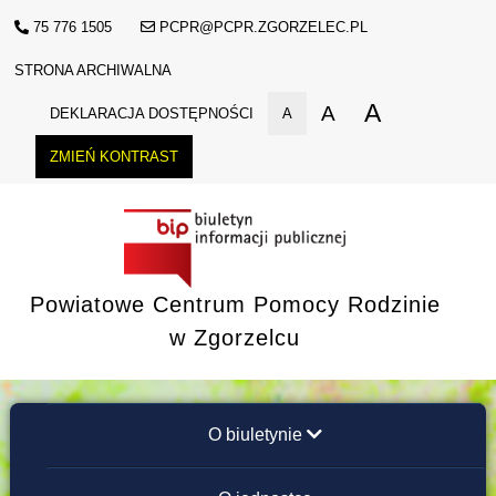
75 776 1505
PCPR@PCPR.ZGORZELEC.PL
STRONA ARCHIWALNA
A
A
DEKLARACJA DOSTĘPNOŚCI
A
ZMIEŃ KONTRAST
Powiatowe Centrum Pomocy Rodzinie
w Zgorzelcu
O biuletynie