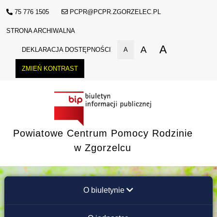
75 776 1505
PCPR@PCPR.ZGORZELEC.PL
STRONA ARCHIWALNA
A
A
DEKLARACJA DOSTĘPNOŚCI
A
ZMIEŃ KONTRAST
Powiatowe Centrum Pomocy Rodzinie
w Zgorzelcu
O biuletynie